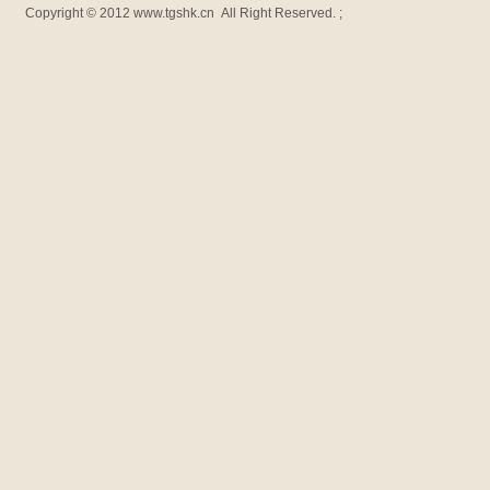
Copyright © 2012
www.tgshk.cn
All Right Reserved. ;