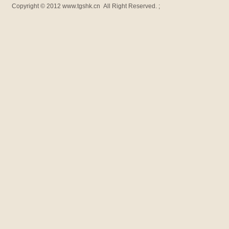
Copyright © 2012
www.tgshk.cn
All Right Reserved. ;